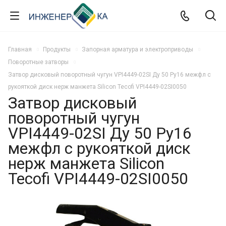
Главная
Продукты
Запорная арматура и электроприводы
Поворотные затворы
Затвор дисковый поворотный чугун VPI4449-02SI Ду 50 Ру16 межфл с
рукояткой диск нерж манжета Silicon Tecofi VPI4449-02SI0050
Затвор дисковый
поворотный чугун
VPI4449-02SI Ду 50 Ру16
межфл с рукояткой диск
нерж манжета Silicon
Tecofi VPI4449-02SI0050