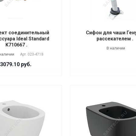
ект соединительный
Сифон для чаши Ген
ссуара Ideal Standard
рассекателем .
K710667 .
В наличии
наличии
Арт.
023-4718
3079.10 руб.