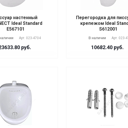
ссуар настенный
Перегородка для писс
ECT Ideal Standard
крепежом Ideal Stan
E567101
S612001
наличии
В наличии
Арт.
023-4704
Арт.
023-4
23633.80 руб.
10682.40 руб.