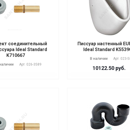
ект соединительный
Писсуар настенный EU
ссуара Ideal Standard
Ideal Standard K55390
K710667
В наличии
Арт.
023-5
наличии
Арт.
026-3589
10122.50 руб.