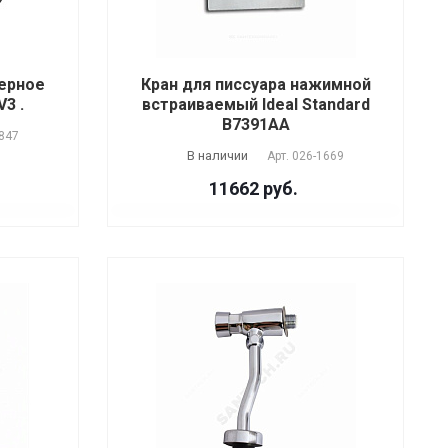
черное
Кран для писсуара нажимной
V3 .
встраиваемый Ideal Standard
B7391AA
847
В наличии
Арт.
026-1669
11662 руб.