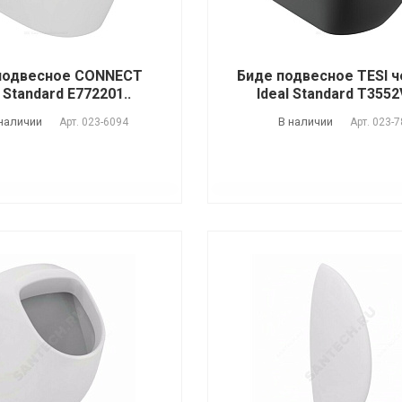
подвесное CONNECT
Биде подвесное TESI 
l Standard E772201..
Ideal Standard T3552
наличии
В наличии
Арт.
023-6094
Арт.
023-7