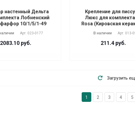
ар настенный Дельта
Крепление для писс
мплекта Лобненский
Люкс для комплект
фарфор 10/1/5/1-49
Rosa (Кировская кера
наличии
В наличии
Арт.
023-0177
Арт.
013-0
2083.10 руб.
211.4 руб.
Загрузить е
1
2
3
4
5