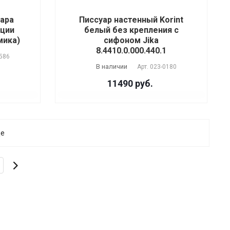
уара
Писсуар настенный Korint
ации
белый без крепления с
мика)
сифоном Jika
8.4410.0.000.440.1
586
В наличии
Арт.
023-0180
11490 руб.
ще