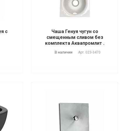
уя с
Чаша Генуя чугун со
смещенным сливом без
комплекта Аквапромлит .
В наличии
Арт.
023-3470