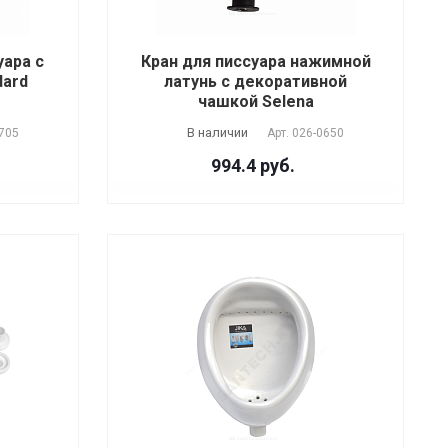
уара с
Кран для писсуара нажимной
dard
латунь с декоративной
чашкой Selena
В наличии
705
Арт.
026-0650
994.4 руб.