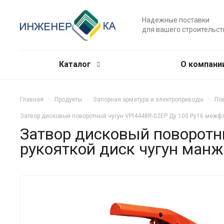
Надежные поставки
для вашего строительст
Каталог
О компани
Главная
Продукты
Запорная арматура и электроприводы
По
Затвор дисковый поворотный чугун VPI4448R-02EP Ду 100 Ру16 межфл
Затвор дисковый поворотн
рукояткой диск чугун ман