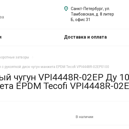
Санкт-Петербург, ул.
Тамбовская, д. 8 литер
ва
Б, офис 31
и
Доставка и оплата
воротные затворы
 с рукояткой диск чугун манжета EPDM Tecofi VPI4448R-02EP0100
ый чугун VPI4448R-02EP Ду 1
жета EPDM Tecofi VPI4448R-02
В наличии