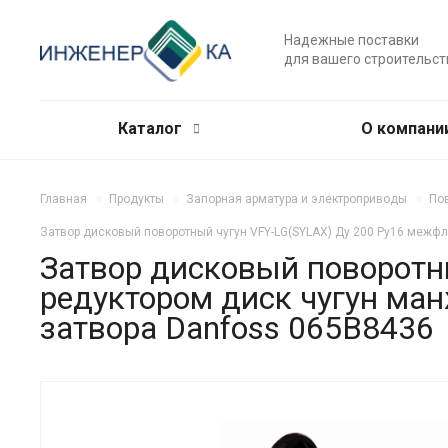
Надежные поставки
для вашего строительст
Каталог
О компани
Главная
Продукты
Запорная арматура и электроприводы
По
Затвор дисковый поворотный чугун VFY-LG(SYLAX) Ду 200 Ру16 межфл
Затвор дисковый поворотн
редуктором диск чугун ма
затвора Danfoss 065B8436