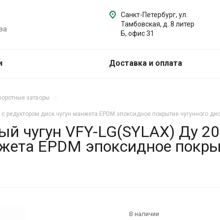
Санкт-Петербург, ул.
Тамбовская, д. 8 литер
ва
Б, офис 31
и
Доставка и оплата
воротные затворы
 с редуктором диск чугун манжета EPDM эпоксидное покрытие чугунного ди
ый чугун VFY-LG(SYLAX) Ду 2
нжета EPDM эпоксидное покры
В наличии