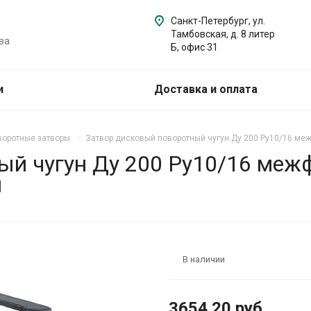
Санкт-Петербург, ул.
Тамбовская, д. 8 литер
ва
Б, офис 31
и
Доставка и оплата
воротные затворы
Затвор дисковый поворотный чугун Ду 200 Ру10/16 меж
ый чугун Ду 200 Ру10/16 межф
й
В наличии
3654.20 руб.