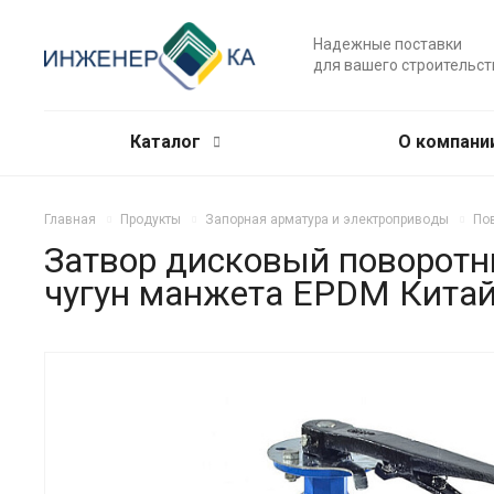
Надежные поставки
для вашего строительст
Каталог
О компани
Главная
Продукты
Запорная арматура и электроприводы
По
Затвор дисковый поворотн
чугун манжета EPDM Кита