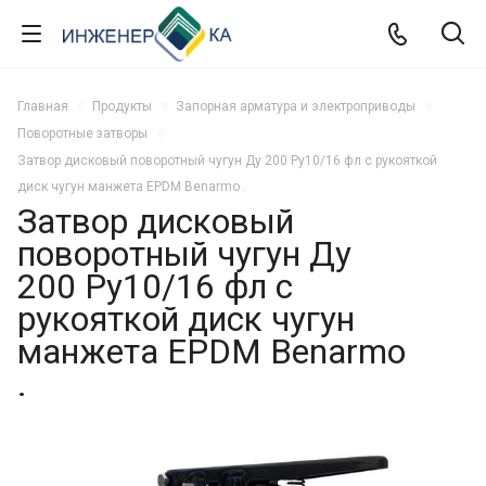
Главная
Продукты
Запорная арматура и электроприводы
Поворотные затворы
Затвор дисковый поворотный чугун Ду 200 Ру10/16 фл с рукояткой
диск чугун манжета EPDM Benarmo .
Затвор дисковый
поворотный чугун Ду
200 Ру10/16 фл с
рукояткой диск чугун
манжета EPDM Benarmo
.