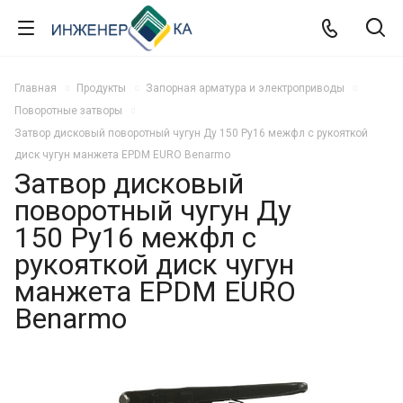
Главная
Продукты
Запорная арматура и электроприводы
Поворотные затворы
Затвор дисковый поворотный чугун Ду 150 Ру16 межфл с рукояткой
диск чугун манжета EPDM EURO Benarmo
Затвор дисковый
поворотный чугун Ду
150 Ру16 межфл с
рукояткой диск чугун
манжета EPDM EURO
Benarmo