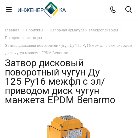
Главная
Продукты
Запорная арматура и электроприводы
Поворотные затворы
Затвор дисковый поворотный чугун Ду 125 Ру16 межфл с эл/приводом
диск чугун манжета EPDM Benarmo
Затвор дисковый
поворотный чугун Ду
125 Ру16 межфл с эл/
приводом диск чугун
манжета EPDM Benarmo