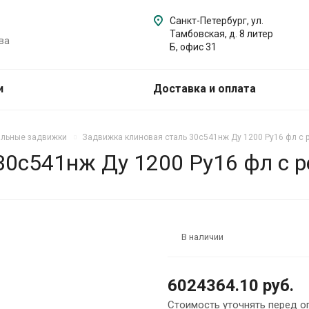
Санкт-Петербург, ул.
Тамбовская, д. 8 литер
ва
Б, офис 31
и
Доставка и оплата
альные задвижки
Задвижка клиновая сталь 30с541нж Ду 1200 Ру16 фл с
30с541нж Ду 1200 Ру16 фл с 
В наличии
6024364.10 руб.
Стоимость уточнять перед о