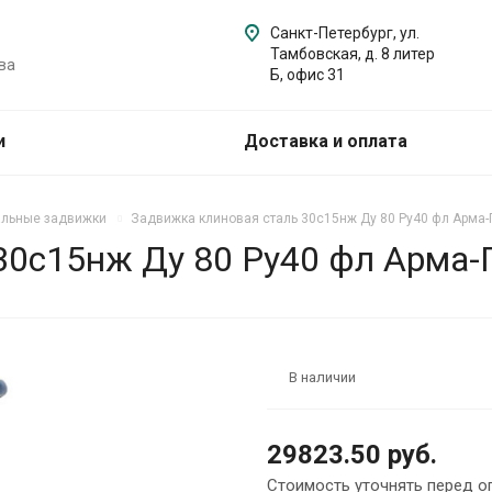
Санкт-Петербург, ул.
Тамбовская, д. 8 литер
ва
Б, офис 31
и
Доставка и оплата
альные задвижки
Задвижка клиновая сталь 30с15нж Ду 80 Ру40 фл Арма
30с15нж Ду 80 Ру40 фл Арма
В наличии
29823.50 руб.
Стоимость уточнять перед о