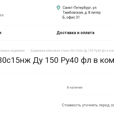
Санкт-Петербург, ул.
Тамбовская, д. 8 литер
ва
Б, офис 31
и
Доставка и оплата
альные задвижки
Задвижка клиновая сталь 30с15нж Ду 150 Ру40 фл в к
30с15нж Ду 150 Ру40 фл в ко
В наличии
Стоимость уточнять перед о