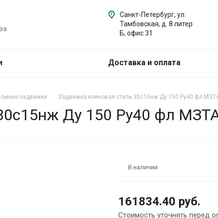
Санкт-Петербург, ул.
Тамбовская, д. 8 литер
ва
Б, офис 31
и
Доставка и оплата
альные задвижки
Задвижка клиновая сталь 30с15нж Ду 150 Ру40 фл МЗТА
30с15нж Ду 150 Ру40 фл МЗТА
В наличии
161834.40 руб.
Стоимость уточнять перед о