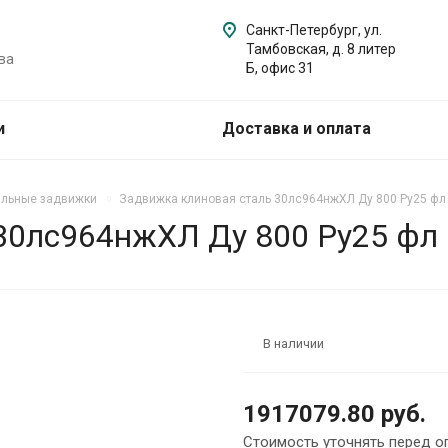
Санкт-Петербург, ул.
Тамбовская, д. 8 литер
ва
Б, офис 31
и
Доставка и оплата
альные задвижки
Задвижка клиновая сталь 30лс964нжХЛ Ду 800 Ру25 фл
30лс964нжХЛ Ду 800 Ру25 фл
В наличии
1917079.80 руб.
Стоимость уточнять перед о