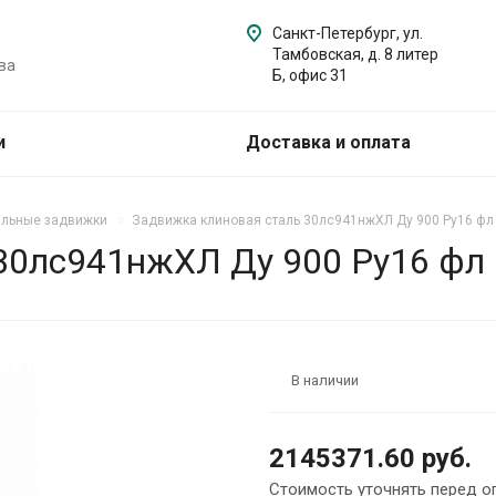
Санкт-Петербург, ул.
Тамбовская, д. 8 литер
ва
Б, офис 31
и
Доставка и оплата
альные задвижки
Задвижка клиновая сталь 30лс941нжХЛ Ду 900 Ру16 фл
30лс941нжХЛ Ду 900 Ру16 фл
В наличии
2145371.60 руб.
Стоимость уточнять перед о