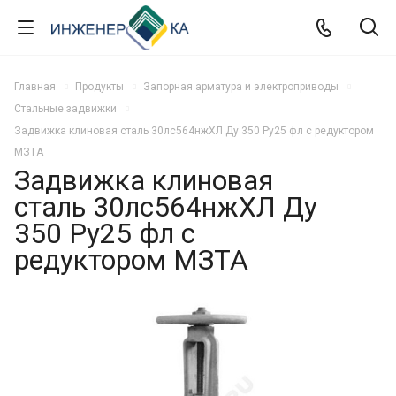
Главная
Продукты
Запорная арматура и электроприводы
Стальные задвижки
Задвижка клиновая сталь 30лс564нжХЛ Ду 350 Ру25 фл с редуктором
МЗТА
Задвижка клиновая
сталь 30лс564нжХЛ Ду
350 Ру25 фл с
редуктором МЗТА