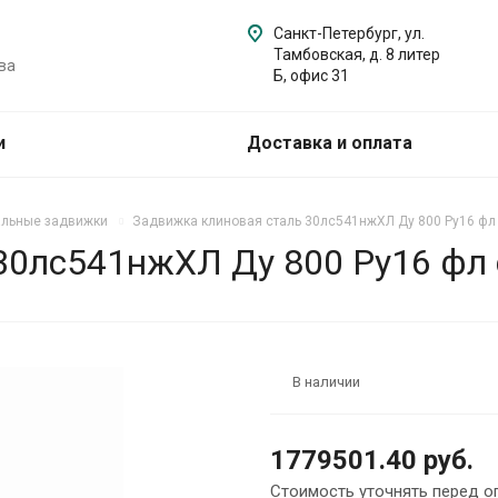
Санкт-Петербург, ул.
Тамбовская, д. 8 литер
ва
Б, офис 31
и
Доставка и оплата
альные задвижки
Задвижка клиновая сталь 30лс541нжХЛ Ду 800 Ру16 фл
30лс541нжХЛ Ду 800 Ру16 фл
В наличии
1779501.40 руб.
Стоимость уточнять перед о