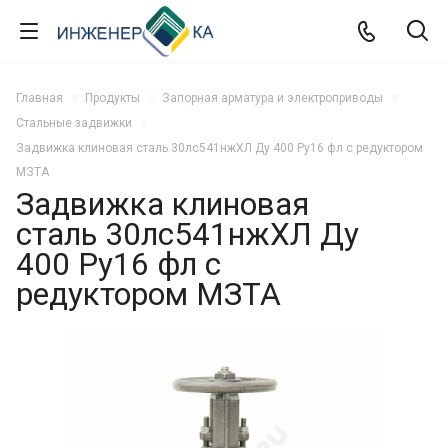
Главная
Продукты
Запорная арматура и электроприводы
Стальные задвижки
Задвижка клиновая сталь 30лс541нжХЛ Ду 400 Ру16 фл с редуктором
МЗТА
Задвижка клиновая
сталь 30лс541нжХЛ Ду
400 Ру16 фл с
редуктором МЗТА