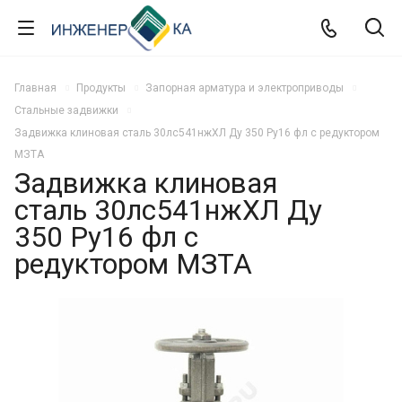
Главная
Продукты
Запорная арматура и электроприводы
Стальные задвижки
Задвижка клиновая сталь 30лс541нжХЛ Ду 350 Ру16 фл с редуктором
МЗТА
Задвижка клиновая
сталь 30лс541нжХЛ Ду
350 Ру16 фл с
редуктором МЗТА