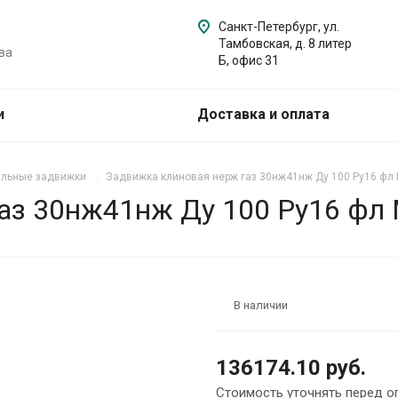
Санкт-Петербург, ул.
Тамбовская, д. 8 литер
ва
Б, офис 31
и
Доставка и оплата
альные задвижки
Задвижка клиновая нерж газ 30нж41нж Ду 100 Ру16 фл
аз 30нж41нж Ду 100 Ру16 фл
В наличии
136174.10 руб.
Стоимость уточнять перед о