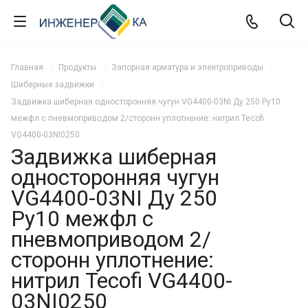
Главная
Продукты
Запорная арматура и электроприводы
Шиберные задвижки
Задвижка шиберная односторонняя чугун VG4400-03NI Ду 250 Ру10
межфл с пневмоприводом 2/сторонн уплотнение: нитрил Tecofi
VG4400-03NI0250
Задвижка шиберная
односторонняя чугун
VG4400-03NI Ду 250
Ру10 межфл с
пневмоприводом 2/
сторонн уплотнение:
нитрил Tecofi VG4400-
03NI0250