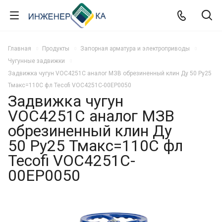
Главная
Продукты
Запорная арматура и электроприводы
Чугунные задвижки
Задвижка чугун VOC4251C аналог МЗВ обрезиненный клин Ду 50 Ру25
Тмакс=110C фл Tecofi VOC4251C-00EP0050
Задвижка чугун
VOC4251C аналог МЗВ
обрезиненный клин Ду
50 Ру25 Тмакс=110C фл
Tecofi VOC4251C-
00EP0050