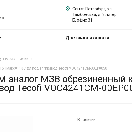
Санкт-Петербург, ул.
Тамбовская, д. 8 литер
ва
Б, офис 31
и
Доставка и оплата
гунные задвижки
16 Тмакс=110C фл под эл/привод Tecofi VOC4241CM-00EP0050
 аналог МЗВ обрезиненный к
вод Tecofi VOC4241CM-00EP0
В наличии