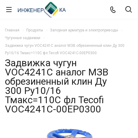
Главная
Продукты
Запорная арматура и электроприводы
Чугунные задвижки
Задвижка чугун VOC4241C аналог МЗВ обрезиненный клин Ду 300
Ру10/16 Тмакс=110C фл Tecofi VOC4241C-00EP0300
Задвижка чугун
VOC4241C аналог МЗВ
обрезиненный клин Ду
300 Ру10/16
Тмакс=110C фл Tecofi
VOC4241C-00EP0300