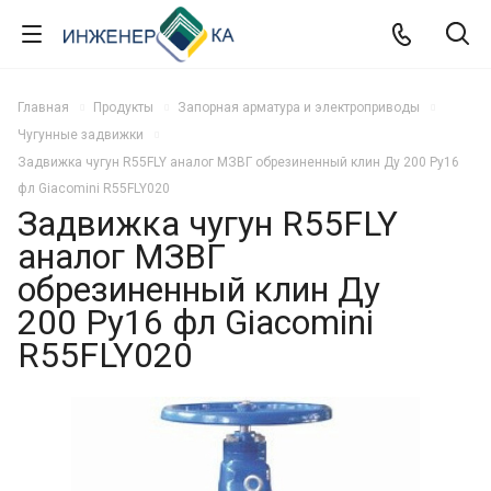
Главная
Продукты
Запорная арматура и электроприводы
Чугунные задвижки
Задвижка чугун R55FLY аналог МЗВГ обрезиненный клин Ду 200 Ру16
фл Giacomini R55FLY020
Задвижка чугун R55FLY
аналог МЗВГ
обрезиненный клин Ду
200 Ру16 фл Giacomini
R55FLY020