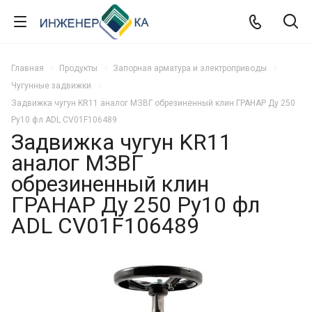
Главная
Продукты
Запорная арматура и электроприводы
Чугунные задвижки
Задвижка чугун KR11 аналог МЗВГ обрезиненный клин ГРАНАР Ду 250
Ру10 фл ADL CV01F106489
Задвижка чугун KR11
аналог МЗВГ
обрезиненный клин
ГРАНАР Ду 250 Ру10 фл
ADL CV01F106489