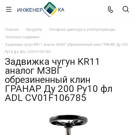
Главная
Продукты
Запорная арматура и электроприводы
Чугунные задвижки
Задвижка чугун KR11 аналог МЗВГ обрезиненный клин ГРАНАР Ду 200
Ру10 фл ADL CV01F106785
Задвижка чугун KR11
аналог МЗВГ
обрезиненный клин
ГРАНАР Ду 200 Ру10 фл
ADL CV01F106785