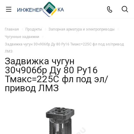
Главная
Продукты
Запорная арматура и электроприводы
Чугунные задвижки
Задвижка чугун 30ч906бр Ду 80 Ру16 Тмакс=225C фл под эл/привод
ЛМЗ
Задвижка чугун
30ч906бр Ду 80 Ру16
Тмакс=225C фл под эл/
привод ЛМЗ