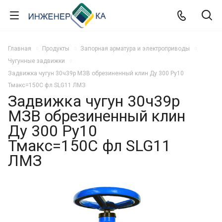
Главная
Продукты
Запорная арматура и электроприводы
Чугунные задвижки
Задвижка чугун 30ч39р МЗВ обрезиненный клин Ду 300 Ру10
Тмакс=150C фл SLG11 ЛМЗ
Задвижка чугун 30ч39р
МЗВ обрезиненный клин
Ду 300 Ру10
Тмакс=150C фл SLG11
ЛМЗ