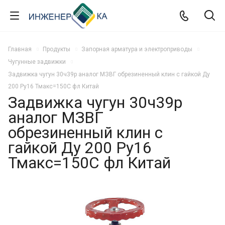
Главная
Продукты
Запорная арматура и электроприводы
Чугунные задвижки
Задвижка чугун 30ч39р аналог МЗВГ обрезиненный клин c гайкой Ду
200 Ру16 Тмакс=150C фл Китай
Задвижка чугун 30ч39р
аналог МЗВГ
обрезиненный клин c
гайкой Ду 200 Ру16
Тмакс=150C фл Китай