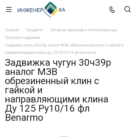
Главная
Продукты
Запорная арматура и электроприводы
Чугунные задвижки
Задвижка чугун 30ч39р аналог МЗВ обрезиненный клин с гайкой и
направляющими клина Ду 125 Ру10/16 фл Benarmo
Задвижка чугун 30ч39р
аналог МЗВ
обрезиненный клин с
гайкой и
направляющими клина
Ду 125 Ру10/16 фл
Benarmo