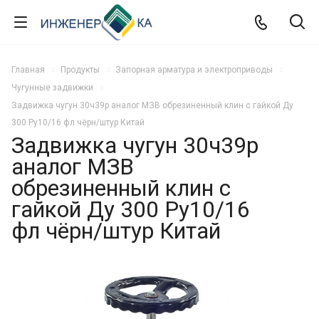
Главная
Продукты
Запорная арматура и электроприводы
Чугунные задвижки
Задвижка чугун 30ч39р аналог МЗВ обрезиненный клин c гайкой Ду
300 Ру10/16 фл чёрн/штур Китай
Задвижка чугун 30ч39р
аналог МЗВ
обрезиненный клин c
гайкой Ду 300 Ру10/16
фл чёрн/штур Китай