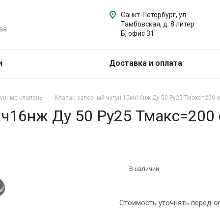
Санкт-Петербург, ул.
Тамбовская, д. 8 литер
ва
Б, офис 31
и
Доставка и оплата
гунные клапаны
Клапан запорный чугун 15кч16нж Ду 50 Ру25 Тмакс=200 о
ч16нж Ду 50 Ру25 Тмакс=200 
В наличии
Стоимость уточнять перед о