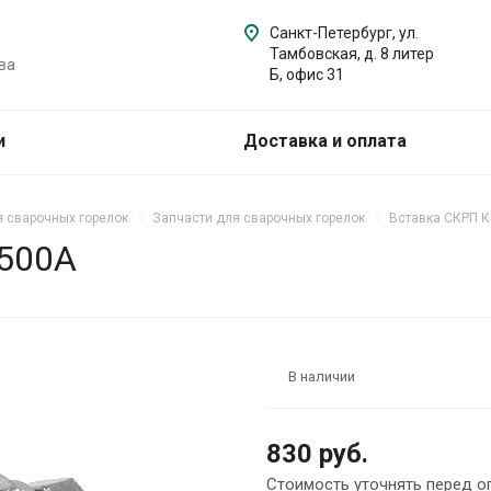
Санкт-Петербург, ул.
Тамбовская, д. 8 литер
ва
Б, офис 31
и
Доставка и оплата
я сварочных горелок
Запчасти для сварочных горелок
Вставка СКРП К
 500А
В наличии
830 руб.
Стоимость уточнять перед о