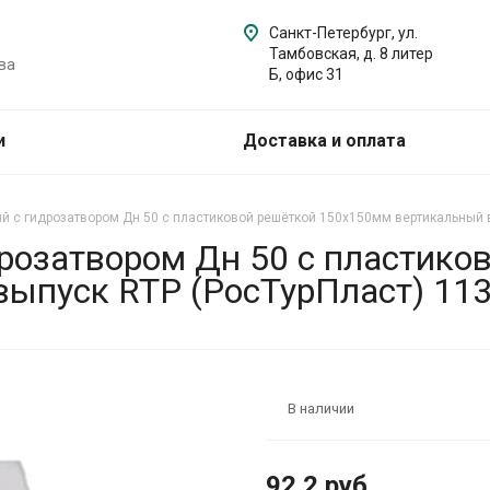
Санкт-Петербург, ул.
Тамбовская, д. 8 литер
ва
Б, офис 31
и
Доставка и оплата
й с гидрозатвором Дн 50 с пластиковой решёткой 150х150мм вертикальный 
розатвором Дн 50 с пластико
ыпуск RTP (РосТурПласт) 11
В наличии
92.2 руб.