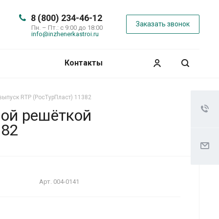
8 (800) 234-46-12
Заказать звонок
Пн. – Пт.: с 9:00 до 18:00
info@inzhenerkastroi.ru
Контакты
выпуск RTP (РосТурПласт) 11382
вой решёткой
382
Арт.
004-0141