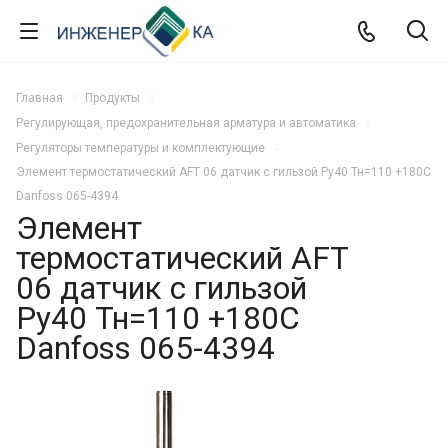
Главная
Продукты
Регулирующая, предохранительная арматура и автоматика
Регуляторы температуры и комплектующие
Элемент термостатический AFT 06 датчик с гильзой Ру40 Тн=110 +180С
Danfoss 065-4394
Элемент
термостатический AFT
06 датчик с гильзой
Ру40 Тн=110 +180С
Danfoss 065-4394