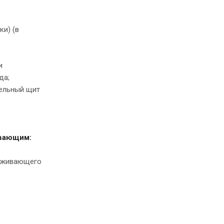
ки) (в
и
да;
тельный щит
ивающим:
луживающего