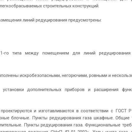
легкосбрасываемых строительных конструкций.
азмещения линий редуцирования предусмотрены:
а 1-го типа между помещением для линий редуцирования
ыполнены искробезопасными, негорючими, ровными и нескольз
 установки дополнительных приборов и расширения функ
проектируются и изготавливаются в соответствии с ГОСТ Р
орные блочные. Пункты редуцирования газа шкафные. Общие 
лительные. Пункты редуцирования газа. Функциональные треб
лизированная редакция СНиП 42-01-2002». Узлы учета газа,