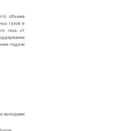
ого) объема
ных газов в
го газа от
поддержания
ения подачи
ми выходами
боров;