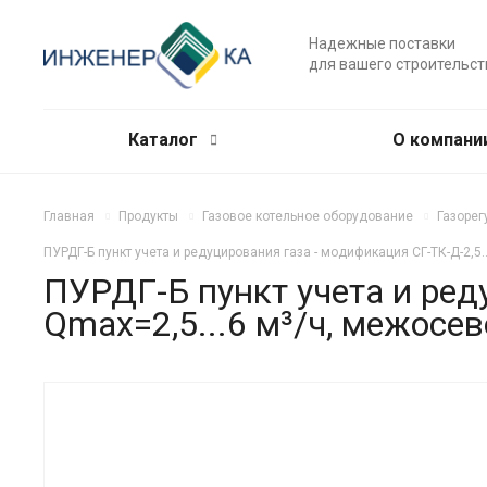
Надежные поставки
для вашего строительст
Каталог
О компани
Главная
Продукты
Газовое котельное оборудование
Газорег
ПУРДГ-Б пункт учета и редуцирования газа - модификация СГ-ТК-Д-2,5...
ПУРДГ-Б пункт учета и реду
Qmax=2,5...6 м³/ч, межосево