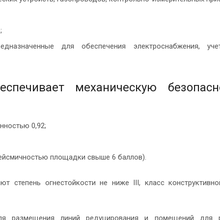
;
редназначенные для обеспечения электроснабжения, уче
еспечивает механическую безопасн
нностью 0,92;
сейсмичностью площадки свыше 6 баллов).
т степень огнестойкости не ниже III, класс конструктивн
ля размещения линий редуцирования и помещений для 