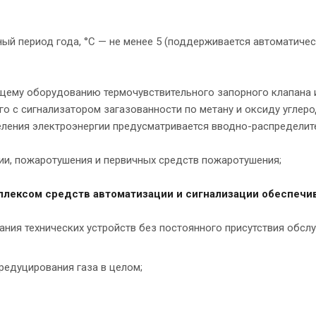
ый период года, °С — не менее 5 (поддерживается автоматичес
щему оборудованию термочувствительного запорного клапана 
 с сигнализатором загазованности по метану и оксиду углеро
еления электроэнергии предусматривается вводно-распредели
ии, пожаротушения и первичных средств пожаротушения;
мплексом средств автоматизации и сигнализации обеспеч
ния технических устройств без постоянного присутствия обс
 редуцирования газа в целом;