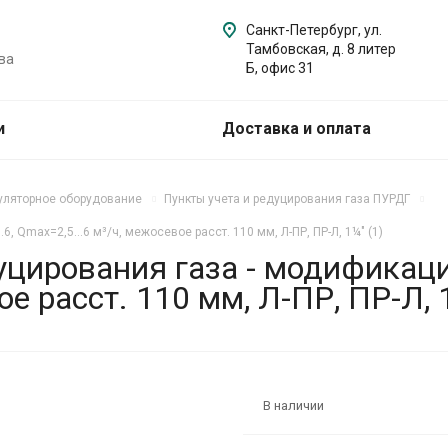
Санкт-Петербург, ул.
Тамбовская, д. 8 литер
ва
Б, офис 31
и
Доставка и оплата
уляторное оборудование
Пункты учета и редуцирования газа ПУРДГ
6, Qmax=2,5...6 м³/ч, межосевое расст. 110 мм, Л-ПР, ПР-Л, 1¼" (1)
цирования газа - модификация
е расст. 110 мм, Л-ПР, ПР-Л, 1
В наличии