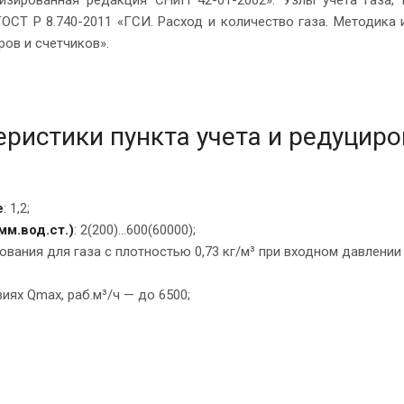
СТ Р 8.740-2011 «ГСИ. Расход и количество газа. Методика 
ов и счетчиков».
ристики пункта учета и редуцир
е
: 1,2;
мм.вод.ст.)
: 2(200)...600(60000);
вания для газа с плотностью 0,73 кг/м³ при входном давлении
иях Qmax, раб.м³/ч — до 6500;