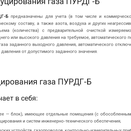
дуцирования газа ПУРДГ-Б
ДГ-Б
предназначены для учета (в том числе и коммерческ
ескому составу, а также азота, воздуха и других неагрессив
ема (количества) с предварительной очисткой измеряемо
днего или высокого давления на требуемое, автоматического 
газа заданного выходного давления, автоматического отключ
 давления от допустимого заданного значения.
цирования газа ПУРДГ-Б
ает в себя:
лее — блок), имеющее отдельные помещения (с обособленны
цирования и систем инженерно-технического обеспечения;
еских устройств, газопроводов, контрольно-измерительных при