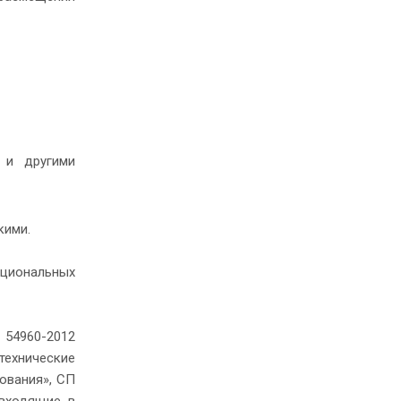
 и другими
кими.
циональных
 54960-2012
технические
ования», СП
 входящие в