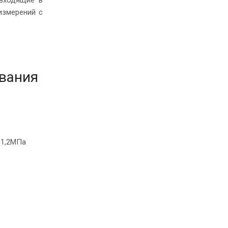
измерений с
ования
 1,2МПа