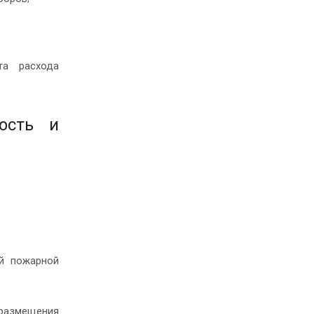
та расхода
ость и
ой пожарной
размещения