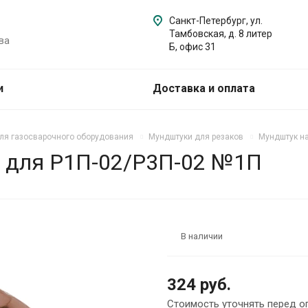
Санкт-Петербург, ул.
Тамбовская, д. 8 литер
ва
Б, офис 31
и
Доставка и оплата
ля газосварочного оборудования
Мундштуки для резаков
Мундштук н
 для Р1П-02/Р3П-02 №1П
В наличии
324 руб.
Стоимость уточнять перед о