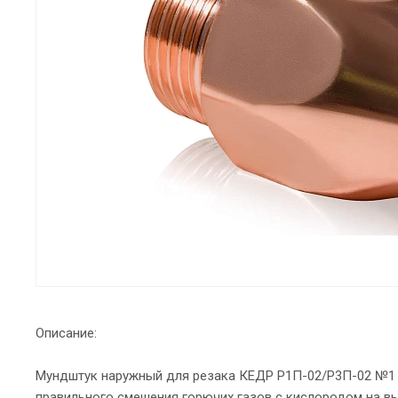
Описание:
Мундштук наружный для резака КЕДР Р1П-02/Р3П-02 №1 
правильного смешения горючих газов с кислородом на в