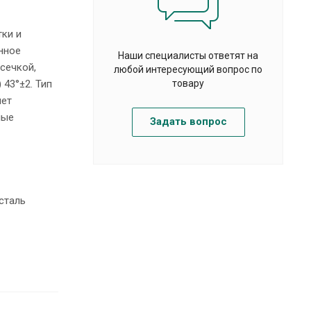
тки и
нное
Наши специалисты ответят на
сечкой,
любой интересующий вопрос по
43°±2. Тип
товару
яет
ные
Задать вопрос
сталь