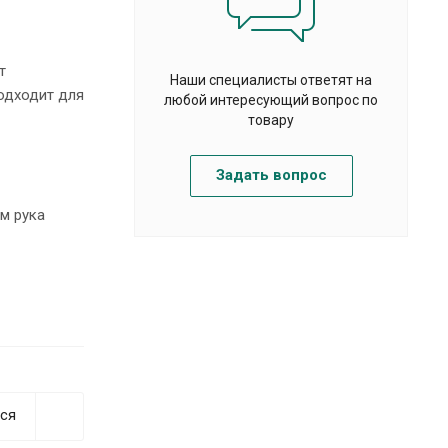
т
Наши специалисты ответят на
одходит для
любой интересующий вопрос по
товару
Задать вопрос
м рука
ся